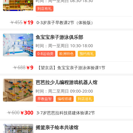
时间：周一至周日 08:30-18:30
到店有礼
19
￥
455
￥
0-3岁亲子早教课2节（体验版）
鱼宝宝亲子游泳俱乐部
时间：周一至周日 10:30-18:00
0-8运动类
欧洲特色
预约有礼
9
￥
688
￥
【望京店】鱼宝宝亲子游泳体验课1节
芭芭拉少儿编程游戏机器人馆
时间：周二至周日 09:00-20:00
早教益智
编程搭建
到店送礼
300
￥
600
￥
3-7岁芭芭拉科技搭建体验课2节
摇篮亲子绘本共读馆