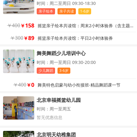
时间：周二至周日 09:30-18:30
亲子绘本
亲子共读
1-6岁
158
￥
400
￥
摇篮亲子绘本共读馆：周末2小时体验券（含主题手工）
89
￥
300
￥
摇篮亲子绘本共读馆：平日2小时体验券
舞美舞蹈少儿培训中心
时间：周一至周日 09:30-20:00
少儿舞蹈
3-6岁
0
￥
400
￥
舞美特色启蒙与幼小衔接班-精品舞蹈课一节
北京幸福摇篮幼儿园
时间：周一至周五
暂无优惠信息
北京明天幼稚集团