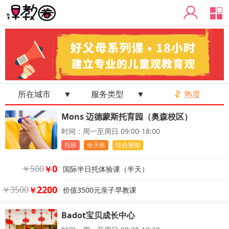
导
所在城市
▼
服务类型
▼
热度
Mons 迈德蒙斯托育园（奥森校区）
时间：周一至周日 09:00-18:00
托班
全天班
综合潜能
0
￥
500
￥
国际半日托体验课（半天）
2200
￥
3500
￥
价值3500元亲子早教课
Badot宝贝成长中心